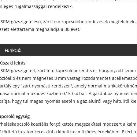
nleges rugalmassággal rendelkezik.
SRM gázszigetelésű, zárt fém kapcsolóberendezések megfelelnek a
ezett élettartama meghaladja a 30 évet.
Funkció:
űszaki leírás
SRM gázszigetelt, zárt fém kapcsolóberendezés horganyzott lemezv
ózióálló és nem mágneses 3 mm vastag rozsdamentes acéllemezből
artály egy "zárt nyomású rendszer", amely normál munkakörülmény
ása normál működés közben 0,15-0,4 bar. A gázdoboz nyomásmente
osítja, hogy túl magas nyomás esetén a gáz alulról vagy hátulról ki
apcsoló egység
rheléskapcsoló koaxiális forgó kettős megszakítási módszert alka
ködtető furaton keresztül a kinetikus működés érdekében. Ezért a 