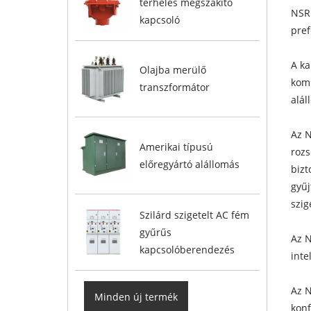
terhelés megszakító
NSRM
kapcsoló
pref
A ka
Olajba merülő
komb
transzformátor
alál
Az N
Amerikai típusú
rozs
előregyártó alállomás
bizt
gyűj
szig
Szilárd szigetelt AC fém
gyűrűs
Az N
kapcsolóberendezés
inte
Az N
Minden új termék
konf