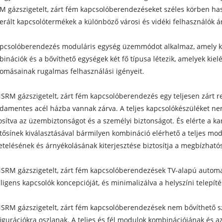
 gázszigetelt, zárt fém kapcsolóberendezéseket széles körben has
erált kapcsolótermékek a különböző városi és vidéki felhasználók á
pcsolóberendezés moduláris egység üzemmódot alkalmaz, amely kül
inációk és a bővíthető egységek két fő típusa létezik, amelyek ki
lomásainak rugalmas felhasználási igényeit.
SRM gázszigetelt, zárt fém kapcsolóberendezés egy teljesen zárt re
damentes acél házba vannak zárva. A teljes kapcsolókészüléket nem 
osítva az üzembiztonságot és a személyi biztonságot. És elérte a 
tősínek kiválasztásával bármilyen kombináció elérhető a teljes mod
etelésének és árnyékolásának kiterjesztése biztosítja a megbízható
SRM gázszigetelt, zárt fém kapcsolóberendezések TV-alapú automati
lligens kapcsolók koncepcióját, és minimalizálva a helyszíni telepí
SRM gázszigetelt, zárt fém kapcsolóberendezések nem bővíthető s
igurációkra oszlanak. A teljes és fél modulok kombinációjának és