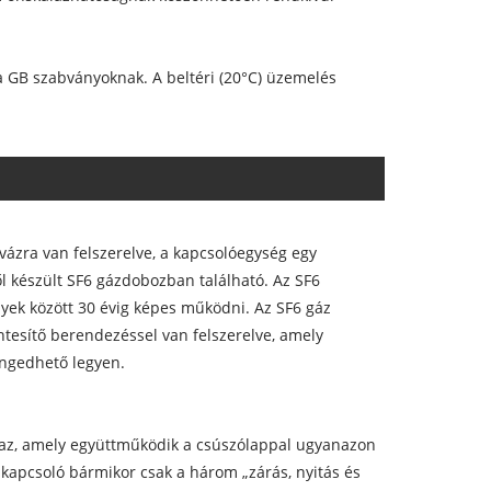
 GB szabványoknak. A beltéri (20°C) üzemelés
ázra van felszerelve, a kapcsolóegység egy
 készült SF6 gázdobozban található. Az SF6
ek között 30 évig képes működni. Az SF6 gáz
sítő berendezéssel van felszerelve, amely
engedhető legyen.
lmaz, amely együttműködik a csúszólappal ugyanazon
kapcsoló bármikor csak a három „zárás, nyitás és