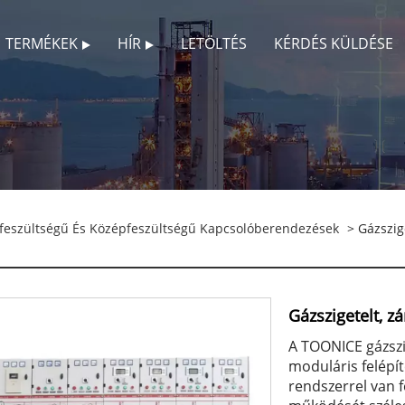
TERMÉKEK
HÍR
LETÖLTÉS
KÉRDÉS KÜLDÉSE
feszültségű És Középfeszültségű Kapcsolóberendezések
> Gázszig
Gázszigetelt, 
A TOONICE gázszi
moduláris felépít
rendszerrel van f