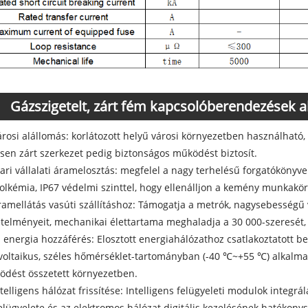
Gázszigetelt, zárt fém kapcsolóberendezések 
árosi alállomás: korlátozott helyű városi környezetben használható,
esen zárt szerkezet pedig biztonságos működést biztosít.
pari vállalati áramelosztás: megfelel a nagy terhelésű forgatókönyv
olkémia, IP67 védelmi szinttel, hogy ellenálljon a kemény munkakö
ramellátás vasúti szállításhoz: Támogatja a metrók, nagysebességű 
telményeit, mechanikai élettartama meghaladja a 30 000-szeresét, b
j energia hozzáférés: Elosztott energiahálózathoz csatlakoztatott 
voltaikus, széles hőmérséklet-tartományban (-40 ℃~+55 ℃) alkalmaz
dést összetett környezetben.
ntelligens hálózat frissítése: Intelligens felügyeleti modulok integr
elügyelete és az elektromos hálózat digitális kezelésének hatékony