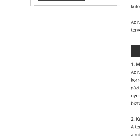
külö
Az N
terv
1. M
Az N
korr
gázt
nyom
bizt
2. K
A te
a mű