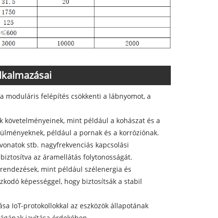
alkalmazásai
 a moduláris felépítés csökkenti a lábnyomot, a
ek követelményeinek, mint például a kohászat és a
rülményeknek, például a pornak és a korróziónak.
vonatok stb. nagyfrekvenciás kapcsolási
iztosítva az áramellátás folytonosságát.
berendezések, mint például szélenergia és
kodó képességgel, hogy biztosítsák a stabil
álása IoT-protokollokkal az eszközök állapotának
ságának javítása érdekében.