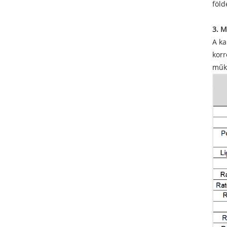
föld
3. 
A ka
korr
műk