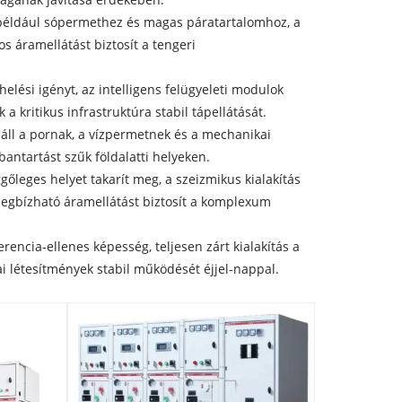
 például sópermethez és magas páratartalomhoz, a
os áramellátást biztosít a tengeri
elési igényt, az intelligens felügyeleti modulok
 a kritikus infrastruktúra stabil tápellátását.
náll a pornak, a vízpermetnek és a mechanikai
bantartást szűk földalatti helyeken.
őleges helyet takarít meg, a szeizmikus kialakítás
megbízható áramellátást biztosít a komplexum
rencia-ellenes képesség, teljesen zárt kialakítás a
i létesítmények stabil működését éjjel-nappal.