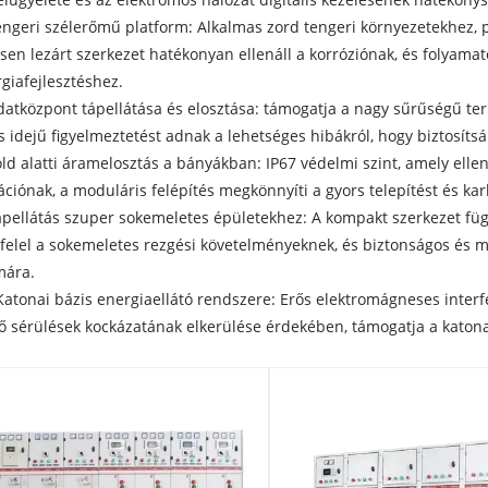
engeri szélerőmű platform: Alkalmas zord tengeri környezetekhez,
esen lezárt szerkezet hatékonyan ellenáll a korróziónak, és folyamat
giafejlesztéshez.
datközpont tápellátása és elosztása: támogatja a nagy sűrűségű terh
s idejű figyelmeztetést adnak a lehetséges hibákról, hogy biztosítsák
öld alatti áramelosztás a bányákban: IP67 védelmi szint, amely elle
ációnak, a moduláris felépítés megkönnyíti a gyors telepítést és kar
ápellátás szuper sokemeletes épületekhez: A kompakt szerkezet függ
elel a sokemeletes rezgési követelményeknek, és biztonságos és 
mára.
Katonai bázis energiaellátó rendszere: Erős elektromágneses interfe
ő sérülések kockázatának elkerülése érdekében, támogatja a katona