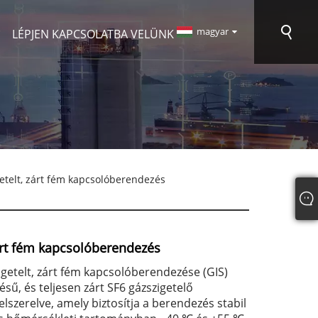
magyar
LÉPJEN KAPCSOLATBA VELÜNK
etelt, zárt fém kapcsolóberendezés
zárt fém kapcsolóberendezés
getelt, zárt fém kapcsolóberendezése (GIS)
ésű, és teljesen zárt SF6 gázszigetelő
elszerelve, amely biztosítja a berendezés stabil