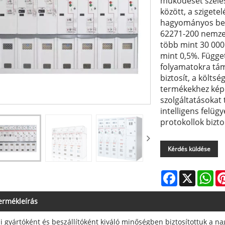
működését széle
között, a szigetel
hagyományos bere
62271-200 nemzet
több mint 30 000 
mint 0,5%. Függetl
folyamatokra tám
biztosít, a költs
termékekhez kép
szolgáltatásokat
intelligens felü
protokollok bizt
Kérdés küldése
Facebook
X
Wh
ermékleírás
i gyártóként és beszállítóként kiváló minőségben biztosítottuk a n