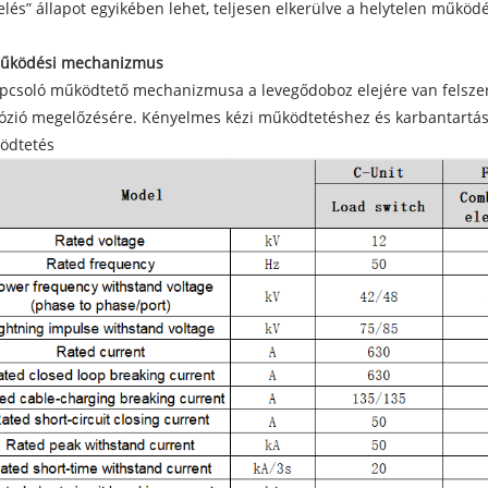
elés” állapot egyikében lehet, teljesen elkerülve a helytelen működé
Működési mechanizmus
pcsoló működtető mechanizmusa a levegődoboz elejére van felszerel
ózió megelőzésére. Kényelmes kézi működtetéshez és karbantartás
ödtetés