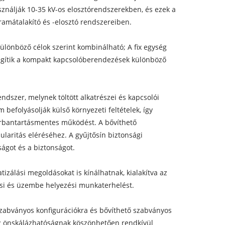
ználják 10-35 kV-os elosztórendszerekben, és ezek a
ramátalakító és -elosztó rendszereiben.
önböző célok szerint kombinálható; A fix egység
elégítik a kompakt kapcsolóberendezések különböző
ndszer, melynek töltött alkatrészei és kapcsolói
befolyásolják külső környezeti feltételek, így
karbantartásmentes működést. A bővíthető
ularitás eléréséhez. A gyűjtősín biztonsági
ságot és a biztonságot.
zálási megoldásokat is kínálhatnak, kialakítva az
tési és üzembe helyezési munkaterhelést.
zabványos konfigurációkra és bővíthető szabványos
 az önskálázhatóságnak köszönhetően rendkívül