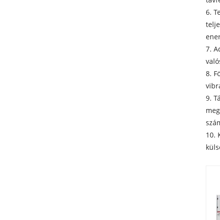
6. T
telj
ener
7. A
való
8. F
vibr
9. T
megf
szá
10. 
küls