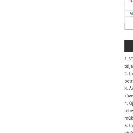
1. V
telj
2. I
petr
3. Á
köve
4. Ú
foto
műkö
5. I
távf