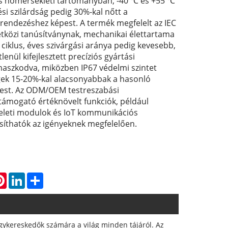
s hőmérsékleti tartományban, -40 ℃ és +55 ℃
ési szilárdság pedig 30%-kal nőtt a
ndezéshez képest. A termék megfelelt az IEC
közi tanúsítványnak, mechanikai élettartama
ciklus, éves szivárgási aránya pedig kevesebb,
enül kifejlesztett precíziós gyártási
aszkodva, miközben IP67 védelmi szintet
égek 15-20%-kal alacsonyabbak a hasonló
est. Az ODM/OEM testreszabási
 támogató értéknövelt funkciók, például
gyeleti modulok és IoT kommunikációs
osíthatók az igényeknek megfelelően.
atsApp
Pinterest
LinkedIn
Share
agykereskedők számára a világ minden tájáról. Az